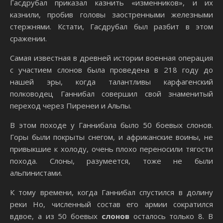
Гасдрубал приказал казнить «изменников», и их
казнили, пробив головы заостренными железными
стержнями. Кстати, Гасдрубал был разбит в этом
сражении.
Самая известная в древней истории военная операция
с участием слонов была проведена в 218 году до
нашей эры, когда талантливы карфагенский
полководец Ганнибал совершил свой знаменитый
переход через Пиренеи и Альпы.
В этом походе у Ганнибала было 50 боевых слонов.
Горы были покрыты снегом, и африканские воины, не
привыкшие к холоду, очень плохо переносили тягости
похода. Слоны, разумеется, тоже не были
альпинистами.
К тому времени, когда Ганнибал спустился в долину
реки Но, численный состав его армии сократился
вдвое, а из 50 боевых
слонов
осталось только 8. В