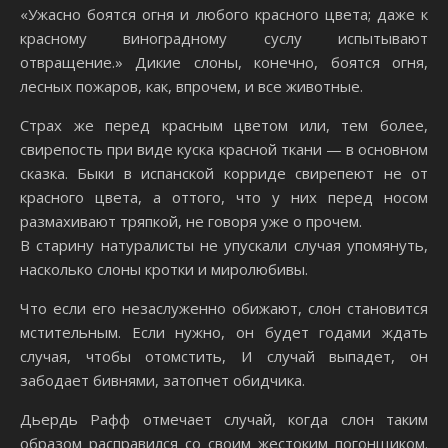
«Ужасно боятся огня и любого красного цвета; даже к
красному виноградному суслу испытывают
отвращение.» Дикие слоны, конечно, боятся огня,
лесных пожаров, как, впрочем, и все животные.
Страх же перед красным цветом или, тем более,
свирепость при виде куска красной ткани — в основном
сказка. Быки в испанской корриде свирепеют не от
красного цвета, а оттого, что у них перед носом
размахивают тряпкой, не говоря уже о прочем.
В старину натуралисты не упускали случая упомянуть,
насколько слоны кротки и миролюбивы.
Что если его незаслуженно обижают, слон становится
мстительным. Если нужно, он будет годами ждать
случая, чтобы отомстить, И случай выпадет, он
забодает бивнями, затопчет обидчика.
Дьердь Рафф отмечает случай, когда слон таким
образом расправился со своим жестоким погонщиком.