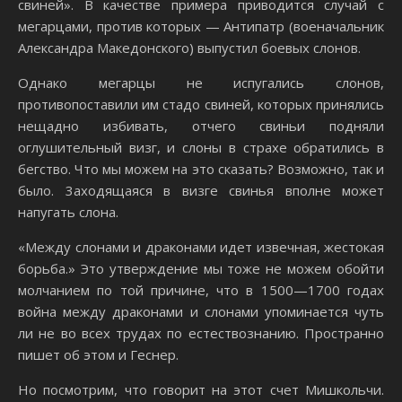
свиней». В качестве примера приводится случай с
мегарцами, против которых — Антипатр (военачальник
Александра Македонского) выпустил боевых слонов.
Однако мегарцы не испугались слонов,
противопоставили им стадо свиней, которых принялись
нещадно избивать, отчего свиньи подняли
оглушительный визг, и слоны в страхе обратились в
бегство. Что мы можем на это сказать? Возможно, так и
было. 3аходящаяся в визге свинья вполне может
напугать слона.
«Между слонами и драконами идет извечная, жестокая
борьба.» Это утверждение мы тоже не можем обойти
молчанием по той причине, что в 1500—1700 годах
война между драконами и слонами упоминается чуть
ли не во всех трудах по естествознанию. Пространно
пишет об этом и Геснер.
Но посмотрим, что говорит на этот счет Мишкольчи.