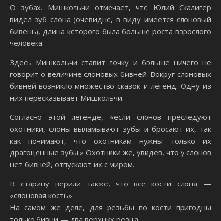
О зубах. Мишкольчи отмечает, что Юлий Скалигер
видел зуб слона (очевидно, в виду имеется слоновый
бивень), длина которого была больше роста взрослого
человека.
Здесь Мишкольчи ставит точку и больше ничего не
говорит о величине слоновых бивней. Вокруг слоновых
бивней возникло множество сказок и легенд. Одну из
них пересказывает Мишкольчи.
Согласно этой легенде, «если слонов преследуют
охотники, слоны выламывают зубы и бросают их, так
как понимают, что охотникам нужны только их
драгоценные зубы.» Охотники же, увидев, что у слонов
нет бивней, отпускают их с миром.
В старину верили также, что все кости слона —
«слоновая кость».
На самом же деле, для резьбы по кости пригодны
только бивни — два верхних резца.