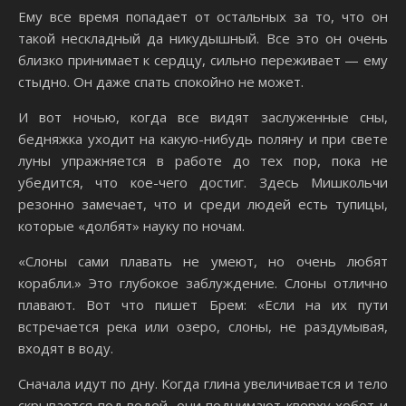
Ему все время попадает от остальных за то, что он
такой нескладный да никудышный. Все это он очень
близко принимает к сердцу, сильно переживает — ему
стыдно. Он даже спать спокойно не может.
И вот ночью, когда все видят заслуженные сны,
бедняжка уходит на какую-нибудь поляну и при свете
луны упражняется в работе до тех пор, пока не
убедится, что кое-чего достиг. Здесь Мишкольчи
резонно замечает, что и среди людей есть тупицы,
которые «долбят» науку по ночам.
«Слоны сами плавать не умеют, но очень любят
корабли.» Это глубокое заблуждение. Слоны отлично
плавают. Вот что пишет Брем: «Если на их пути
встречается река или озеро, слоны, не раздумывая,
входят в воду.
Сначала идут по дну. Когда глина увеличивается и тело
скрывается под водой, они поднимают кверху хобот и