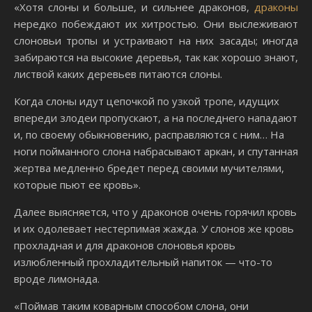
«Хотя слоны и больше, и сильнее драконов,
драконы
нередко побеждают их хитростью. Они выслеживают
слоновьи тропы и устраивают на них засады; иногда
забираются на высокие деревья, так как хорошо знают,
листвой каких деревьев питаются слоны.
Когда слоны идут цепочкой по узкой тропе, идущих
впереди злодеи пропускают, а на последнего нападают
и, по своему обыкновению, расправляются с ним… На
ноги пойманного слона набрасывают аркан, и спутанная
жертва медленно бредет перед своими мучителями,
которые пьют ее кровь».
Далее выясняется, что у драконов очень горячил кровь
и их одолевает нестерпимая жажда. У слонов же кровь
прохладная и для драконов слоновья кровь
излюбленный прохладительный напиток — что-то
вроде лимонада.
«Поймав таким коварным способом слона, они