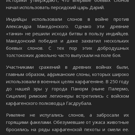
Историки утверждают, что впервые боевых слонов
начал использовать персидский царь Дарий.
Индийцы использовали слонов в войне против
Александра Македонского. Однако эти древние
«танки» не решили исхода битвы в пользу индийцев.
Македонский победил и даже захватил нескольких
боевых слонов. С тех пор этих добродушных
толстокожих довольно часто выпускали на поле боя.
Участниками сражений в древних войнах были,
главным образом, африканские слоны, которых широко
использовали в военных целях карфагеняне. В 250 году
до нашей эры у города Панорм (ныне Палермо,
Сицилия) римские легионеры встретились с войском
карфагенского полководца Гасдрубала.
Римляне не испугались слонов, а забросали их
горящими факелами. Обезумевшие от ужаса животные
бросились на ряды карфагенской пехоты и смели ее.