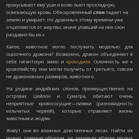
прокусывают ему уши и волю пьют прохладную,
освежающую кровь. Обескровленный
слон
падает на
землю и умирает. Но драконы к этому времени уже
отцепляются от жертвы, иначе упавший на них слон
раздавил бы их.»
Какое, животное могло послужить моделью для
сказочного дракона? Возможно, дракон объединяет в
себе гигантскую змею и
крокодила
. Склонность же к
кровопийству они могли получить от третьего, совсем
не драконовских размеров, животного.
На родине индийских слонов, преимущественно на
островах Цейлон и Суматра, обитают очень
неприятные кровососущие—пиявки (разновидность
кольчатых червей), которые отравляют жизнь
животным и людям.
Живут они во влажных девственных лесах. Найти их
можно, главным образом, на деревьях вблизи лесных