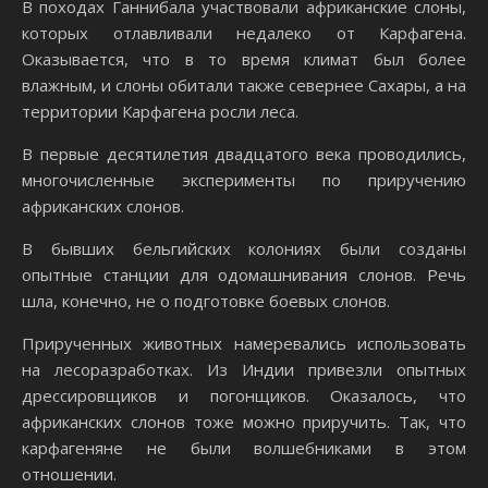
В походах Ганнибала участвовали африканские слоны,
которых отлавливали недалеко от Карфагена.
Оказывается, что в то время климат был более
влажным, и слоны обитали также севернее Сахары, а на
территории Карфагена росли леса.
В первые десятилетия двадцатого века проводились,
многочисленные эксперименты по приручению
африканских слонов.
В бывших бельгийских колониях были созданы
опытные станции для одомашнивания слонов. Речь
шла, конечно, не о подготовке боевых слонов.
Прирученных животных намеревались использовать
на лесоразработках. Из Индии привезли опытных
дрессировщиков и погонщиков. Оказалось, что
африканских слонов тоже можно приручить. Так, что
карфагеняне не были волшебниками в этом
отношении.