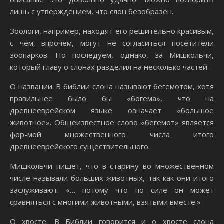
лишь с утверждением, что слон безобразен.
Зоологи, например, находят его решительно красивым,
с чем, впрочем, могут не согласиться посетители
зоопарков. Но последуем, однако, за Мишкольчи,
который главу о слонах разделил на несколько частей.
О названии. В библии слона называют бегемотом, хотя
правильнее было бы «богема», что на
древнееврейском языке означает «большое
животное». Общеизвестное слово «бегемот» является
фор-мой множественного числа итого
древнееврейского существительного.
Мишкольчи пишет, что в старину во множественном
числе называли больших животных, так как они итого
заслуживают: «… потому что по силе он может
сравняться с многими животными, взятыми вместе.»
О хвосте. В Библии говорится и о хвосте слона