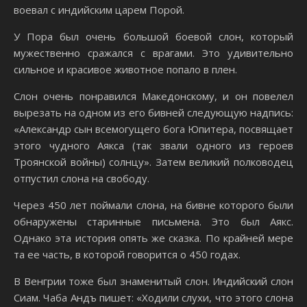
воевал с индийским царем Порой.
У Пора был очень большой боевой слон, который
мужественно сражался с врагами. Это удивительно
сильное и красивое животное попало в плен.
Слон очень понравился Македонскому, и он повелел
вырезать на одном из его бивней следующую надпись:
«Александр сын всемогущего бога Юпитера, посвящает
этого чудного Аякса (так звали одного из героев
Троянской войны) солнцу». Затем великий полководец
отпустил слона на свободу.
Через 450 лет поймали слона, на бивне которого были
обнаружены старинные письмена. Это был Аякс.
Однако эта история опять же сказка. По крайней мере
та ее часть, в которой говорится о 450 годах.
В Венгрии тоже был знаменитый слон. Индийский слон
Сиам. Чаба Андъ пишет: «Ходили слухи, что этого слона