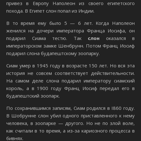
привез в Европу Наполеон из своего египетского
похода. В Египет слон попал из Индии.
В то время ему было 5 — 6 лет. Когда Наполеон
женился на дочери императора Франца Иосифа, он
подарил Сиама тестю. Так
слон
оказался в
императорском замке Шенбрунн. Потом Франц Иосиф
подарил слона будапештскому зоопарку.
Сиам умер в 1945 году в возрасте 150 лет. Но вся эта
история не совсем соответствует действительности.
На самом деле слона подарил императору сиамский
король, a в 1900 году Франц Иосиф передал его в
будапештский зоопарк.
По сохранившимся записям, Сиам родился в I860 году.
В Шобрунне слон убил одного приставленного к нему
человека, в зоопарке — другого. Но не по злой воле,
как считали в то время, а из-за кариозного процесса в
бивнях.