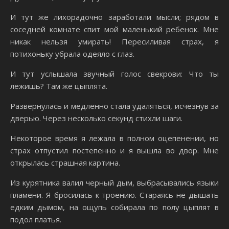
И тут же лихорадочно заработали мысли; рядом в
соседней комнате спит мой маленький ребенок. Мне
никак нельзя умирать! Пересиливая страх, я
потихоньку убрала одеяло с глаз.
И тут услышала звучный голос свекрови: Что ты
лежишь? Там же цыплята.
Развернулась и медленно стала удаляться, исчезнув за
дверью. Через несколько секунд стихли шаги.
Некоторое время я лежала в полном оцепенении, но
страх отпустил постепенно и я вышла во двор. Мне
открылась страшная картина.
Из курятника валил черный дым, выбрасывались языки
пламени. Я бросилась к троению. Стараясь не дышать
едким дымом, на ощупь собирала по полу цыплят в
подол платья.