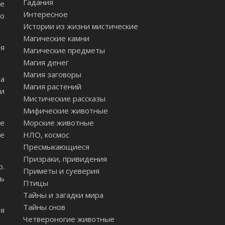
Гадания
ое
Интересное
то
Истории из жизни мистические
Магические камни
ия
Магические предметы
Магия денег
Магия заговоры
на
Магия растений
ги
Мистические рассказы
Мифические животные
ое
Морские животные
ие
НЛО, космос
Пресмыкающиеся
Призраки, привидения
о.
Приметы и суеверия
ть
Птицы
Тайны и загадки мира
Тайны снов
ая
Четвероногие животные