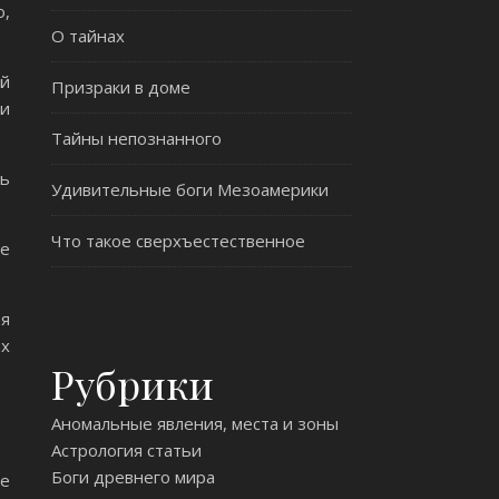
о,
О тайнах
ой
Призраки в доме
ии
Тайны непознанного
нь
Удивительные боги Мезоамерики
Что такое сверхъестественное
не
ая
ых
Рубрики
Аномальные явления, места и зоны
Астрология статьи
Боги древнего мира
ые