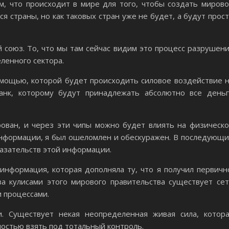
м, что происходит в мире для того, чтобы создать миров
я страны, но как таковых стран уже не будет, а будут прос
 союз. То, что мы там сейчас видим это процесс разрушен
ленного сектора.
омощью, которой будет происходить силовое воздействие 
анк, которому будут принадлежать абсолютно все день
ван, и через эти чипы можно будет влиять на физическ
 информации, я был ошеломлен и обескуражен. В последующ
азательств этой информации.
информация, которая дополняла ту, что я получил первичн
а кулисами этого мирового правительства существует се
и процессами.
. Существует некая неопределенная живая сила, котор
ностью взять под тотальный контроль.