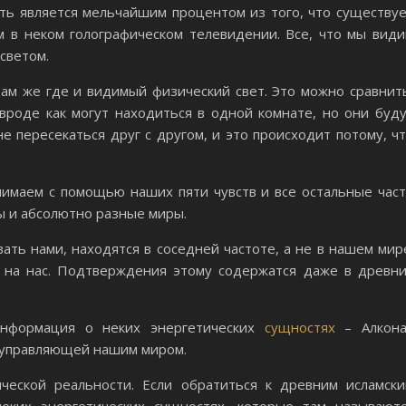
ить является мельчайшим процентом из того, что существу
м в неком голографическом телевидении. Все, что мы вид
 светом.
ам же где и видимый физический свет. Это можно сравнит
вроде как могут находиться в одной комнате, но они буд
е пересекаться друг с другом, и это происходит потому, ч
нимаем с помощью наших пяти чувств и все остальные час
ы и абсолютно разные миры.
ть нами, находятся в соседней частоте, а не в нашем мир
 на нас. Подтверждения этому содержатся даже в древн
информация о неких энергетических
сущностях
– Алкона
й управляющей нашим миром.
еской реальности. Если обратиться к древним исламск
неких энергетических сущностях, которые там называют