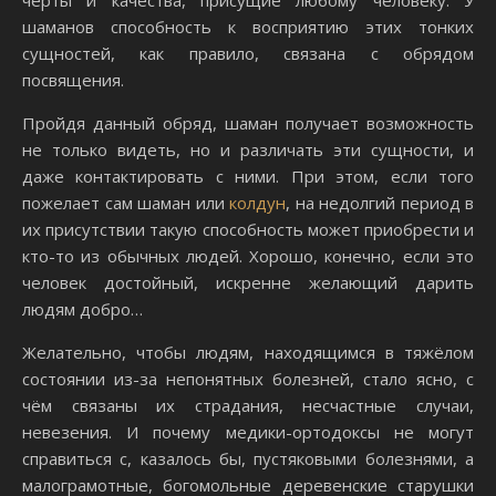
черты и качества, присущие любому человеку. У
шаманов способность к восприятию этих тонких
сущностей, как правило, связана с обрядом
посвящения.
Пройдя данный обряд, шаман получает возможность
не только видеть, но и различать эти сущности, и
даже контактировать с ними. При этом, если того
пожелает сам шаман или
колдун
, на недолгий период в
их присутствии такую способность может приобрести и
кто-то из обычных людей. Хорошо, конечно, если это
человек достойный, искренне желающий дарить
людям добро…
Желательно, чтобы людям, находящимся в тяжёлом
состоянии из-за непонятных болезней, стало ясно, с
чём связаны их страдания, несчастные случаи,
невезения. И почему медики-ортодоксы не могут
справиться с, казалось бы, пустяковыми болезнями, а
малограмотные, богомольные деревенские старушки