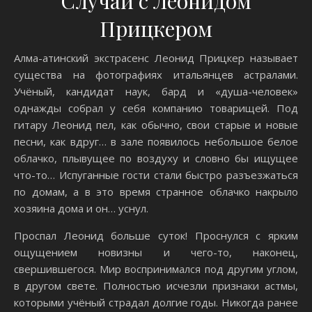
Случай с Леонидом
Прицкером
Алма-атинский экстрасенс Леонид Прицкер называет
существа на фотографиях итальянцев астралами.
Учёный, кандидат наук, бард и «душа-человек»
однажды собрал у себя компанию товарищей. Под
гитару Леонид пел, как обычно, свои старые и новые
песни, как вдруг… в зале появилось небольшое белое
облачко, плывущее по воздуху и словно бы ищущее
что-то… Испуганные гости стали быстро разъезжаться
по домам, а в это время странное облачко накрыло
хозяина дома и он… уснул.
Проспал Леонид больше суток! Проснулся с ярким
ощущением новизны и чего-то, наконец,
свершившегося. Мир воспринимался под другим углом,
в другом свете. Полностью исчезли признаки астмы,
которыми учёный страдал долгие годы. Никогда ранее