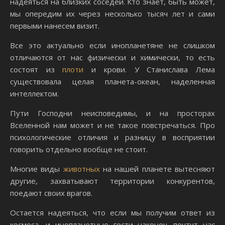
надеяться на близких соседей. Кто знает, быть может,
мы опередим их через несколько тысяч лет и сами
первыми нанесем визит.
Все это актуально если инопланетяне не слишком
отличаются от нас физически и химически, то есть
состоят из
плоти
и крови. У Станислава Лема
существовала целая планета-океан, наделенная
интеллектом.
Пути Господни неисповедимы, и на просторах
Вселенной нам может и не такое повстречаться. Про
психологические отличия и разницу в восприятии
говорить отдельно вообще не стоит.
Многие виды
животных
на нашей планете вытесняют
другие, захватывают территории конкурентов,
поедают своих врагов.
Остается надеяться, что если мы получим ответ из
космоса, и инопланетные гости наконец почтут нас