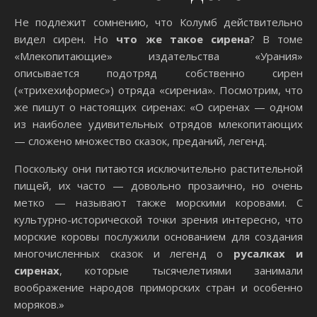
Не подлежит сомнению, что Колумб действительно
видел сирен. Но
что же такое сирена
? В томе
«Млекопитающие» издательства «Урания»
описывается подотряд собственно сирен
(«трихехиформес») отряда «сирениа». Посмотрим, что
же пишут о настоящих сиренах: «О сиренах — одном
из наиболее удивительных отрядов млекопитающих
— сложено множество сказок, преданий, легенд.
Поскольку они питаются исключительно растительной
пищей, их часто — довольно прозаично, но очень
метко — называют также морскими коровами. С
культурно-исторической точки зрения интересно, что
морские коровы послужили основанием для создания
многочисленных сказок и легенд о
русалках и
сиренах
, которые тысячелетиями занимали
воображение народов приморских стран и особенно
моряков.»