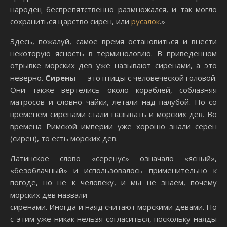
народец беспрепятственно размножался, и так могло
сохраниться царство сирен, или
русалок
.»
Здесь, пожалуй, самое время остановиться и внести
некоторую ясность в терминологию. В приведенном
отрывке морских дев уже называют сиренами, а это
неверно.
Сирены
— это птицы с человеческой головой.
Они также вертелись около кораблей, соблазняя
матросов и словно чайки, летали над палубой. Но со
временем сиренами стали называть и морских дев. Во
времена Римской империи уже хорошо знали серен
(сирен), то есть морских дев.
Латинское слово «серенус» означало «ясный»,
«безоблачный» и использовалось применительно к
погоде, но не к человеку, и мы не знаем, почему
морских дев назвали
сиренами. Иногда и наяд считают морскими девами. Но
с этим уже никак нельзя согласиться, поскольку наяды