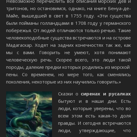
Невозможно перечислить все описания морских дев и
тритонов, но остановимся, однако, на книге Бенуа-де-
Майе, вышедшей в свет в 1755 году. «Эти существа
были пойманы голландцами в 1708 году у германского
побережья. От людей отличаются только речью. Такие
человекоподобные существа встречаются и на острове
Мадагаскар. Ходят на задних конечностях так же, как
мы с вами. Говорить не умеют, хотя понимают
человеческую речь. Скорее всего, это люди такой
породы, далекие предки которых родились из морской
пены. Со временем, но мере того, как сменялись
поколения, некоторые из них научились говорить.»
Сказки о
сиренах и русалках
бытуют и в наши дни. Есть
люди, которые уверены, что во
всем этом есть какая-то доля
правды. И сегодня встречаются
люди, утверждающие, что