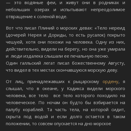
— это водяные феи, и живут они в родниках и
небольших озерах и испытывают непреодолимое
отвращение к соленой воде.
Вот что писал Плиний о морских девах: «Тело нереид
(дочерей Нерея и Дориды, то есть русалок) покрыто
чешуей, хотя они похожи на человека. Одну из них,
действительно, видели на берегу, но она уже умирала
и люди издалека слышали ее печальную песню.
Один галльский легат писал божественному Августу,
что видел в тех местах скончавшуюся морскую деву.
От лиц, принадлежавших к рыцарскому
ордену
, я
слышал, что в океане, у Кадикса видели морского
человека, все тело все тело которого походило на
человеческое. По ночам он будто бы взбирается на
палубу кораблей. Та часть тела, на которой сидит,
скрыта под водой и если долго остается в таком
положении, то совсем опускается на дно морское