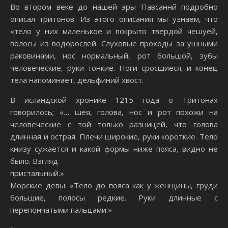
Во втором веке до нашей эры Павсаннй подробно
описал тритонов. Из этого описания мы узнаем, что
«тело у них маленькое и покрыто твердой чешуей,
волосы из водорослей. Слуховые проходы за ушными
раковинами, нос нормальный, рот большой, зубы
человеческие, руки тонкие. Ноги сросшиеся, и конец
тела напоминает, дельфиний хвост.
В исландской хронике 1215 года о Тритонах
говорилось; «… шея, голова, нос и рот похожи на
человеческие с той только разницей, что голова
длинная и острая. Плечи широкие, руки короткие. Тело
книзу сужается и какой формы ниже пояса, видно не
было. Взгляд
пристальный.»
Морские девы: «Тело до пояса как у женщины, груди
большие, полосы редкие. Руки длинные с
перепончатыми пальцами.»