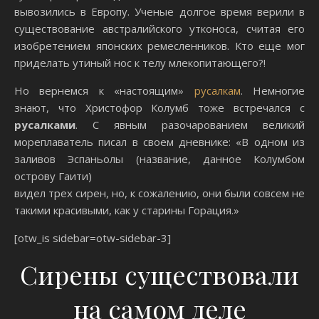
вывозились в Европу. Ученые долгое время верили в
существование австралийского утконоса, считая его
изобретением японских ремесленников. Кто еще мог
приделать утиный нос к телу млекопитающего?!
Но вернемся к «настоящим»
русалкам
. Немногие
знают, что Христофор Колумб тоже встречался с
русалками
. С явным разочарованием великий
мореплаватель писал в своем дневнике: «В одном из
заливов Эспаньолы (название, данное Колумбом
острову Гаити)
видел трех сирен, но, к сожалению, они были совсем не
такими красивыми, как у старины Горация.»
[otw_is sidebar=otw-sidebar-3]
Сирены существовали
на самом деле