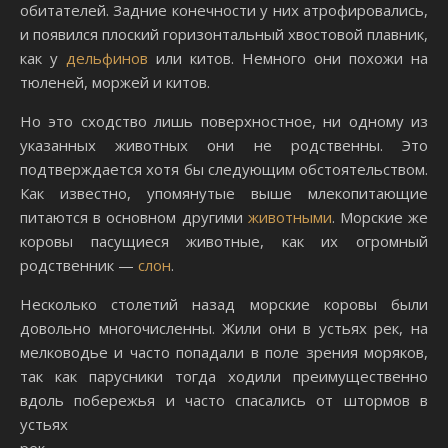
обитателей. Задние конечности у них атрофировались,
и появился плоский горизонтальный хвостовой плавник,
как у
дельфинов
или китов. Немного они похожи на
тюленей, моржей и китов.
Но это сходство лишь поверхностное, ни одному из
указанных животных они не родственны. Это
подтверждается хотя бы следующим обстоятельством.
Как известно, упомянутые выше млекопитающие
питаются в основном другими
животными
. Морские же
коровы пасущиеся животные, как их огромный
родственник —
слон
.
Несколько столетий назад морские коровы были
довольно многочисленны. Жили они в устьях рек, на
мелководье и часто попадали в поле зрения моряков,
так как парусники тогда ходили преимущественно
вдоль побережья и часто спасались от штормов в
устьях
рек.