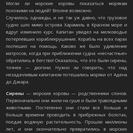
Могли ли морские коровы показаться морякам
похожими на людей? Вполне возможно.
Случилось однажды, и не так уж давно, что грузовое
судно шло мимо острова Харамиль в Красном море и
вдруг изменило курс. Капитан увидел на мелководье
потерпевших кораблекрушение. Корабль на всех парах
поспешил на помощь. Каково же было удивление
матросов, когда при приближении судна «несчастные»
обратились в бегство! Оказалось, что это были сирены,
точнее — дюгони. Нужно ли говорить, что над
незадачливым капитаном потешались моряки от Адена
до Дакара.
Сирены
— морские коровы — родственники слонов.
Первоначально они жили на суше и были травоядными
животными. Постепенно они стали все больше и
больше времени проводить в прибрежных болотах,
поедая водяную растительность. Прошли миллионы
лет, и они окончательно превратились в морских