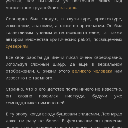
ученым, чей пытливый ум постоянно бился над
множеством труднейших
загадок
.
Леонардо был сведущ в скульптуре, архитектуре,
инженерии, анатомии, а также во врачевании. Он был
талантливым ученым-естествоиспытателем, а также
автором множества критических работ, посвященных
суевериям
.
Все свои работы да Винчи писал очень своеобразно,
используя сложный шифр, да еще в зеркальном
отображении. О жизни этого
великого человека
нам
известно не так много.
Странно, что о его детстве почти ничего не известно,
он словно появился ниоткуда, будучи уже
семнадцатилетним юношей.
В ту эпоху, когда всюду бушевали эпидемии, Леонардо
даже ни разу не болел. В фехтовании он применял
приемы, еще не известные в то время, а сила его была