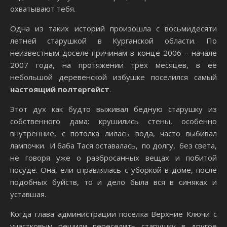
охватывают тебя.
Одна из таких историй произошла с восьмидесяти
летней старушкой в Курганской области. По
неизвестным доселе причинам в конце 2006 – начале
2007 года, на протяжении трёх месяцев, в её
небольшой деревенской избушке поселился самый
настоящий полтергейст
.
Этот дух как будто выживал бедную старушку из
собственного дама: крушились стены, особенно
внутренние, с потолка лилась вода, часто выбивал
лампочки. И баба Тася оставалась, по долгу, без света,
не говоря уже о разбросанных вещах и побитой
посуде. Она, ели справлялась с уборкой в доме, после
подобных буйств, то и дело была вся в синяках и
уставшая.
Когда глава администрации поселка Верхние Ключи с
участковым решили переселить старушку в другое