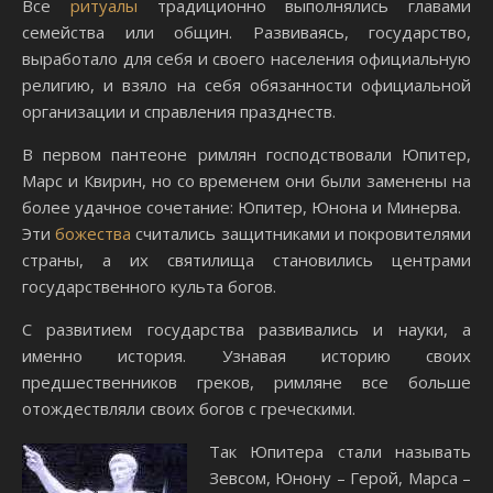
Все
ритуалы
традиционно выполнялись главами
семейства или общин. Развиваясь, государство,
выработало для себя и своего населения официальную
религию, и взяло на себя обязанности официальной
организации и справления празднеств.
В первом пантеоне римлян господствовали Юпитер,
Марс и Квирин, но со временем они были заменены на
более удачное сочетание: Юпитер, Юнона и Минерва.
Эти
божества
считались защитниками и покровителями
страны, а их святилища становились центрами
государственного культа богов.
С развитием государства развивались и науки, а
именно история. Узнавая историю своих
предшественников греков, римляне все больше
отождествляли своих богов с греческими.
Так Юпитера стали называть
Зевсом, Юнону – Герой, Марса –