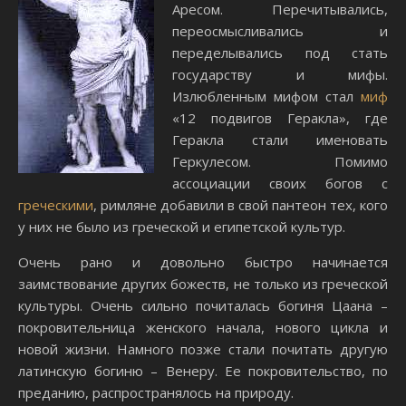
Аресом. Перечитывались,
переосмысливались и
переделывались под стать
государству и мифы.
Излюбленным мифом стал
миф
«12 подвигов Геракла», где
Геракла стали именовать
Геркулесом. Помимо
ассоциации своих богов с
греческими
, римляне добавили в свой пантеон тех, кого
у них не было из греческой и египетской культур.
Очень рано и довольно быстро начинается
заимствование других божеств, не только из греческой
культуры. Очень сильно почиталась богиня Цаана –
покровительница женского начала, нового цикла и
новой жизни. Намного позже стали почитать другую
латинскую богиню – Венеру. Ее покровительство, по
преданию, распространялось на природу.