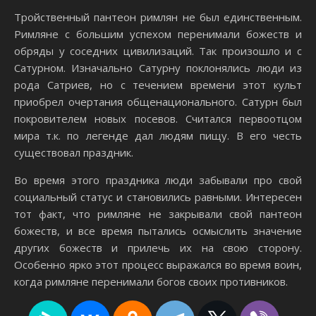
Тройственный пантеон римлян не был единственным.
Римляне с большим успехом перенимали божеств и
обряды у соседних цивилизаций. Так произошло и с
Сатурном. Изначально Сатурну поклонялись люди из
рода Сатриев, но с течением времени этот культ
приобрел очертания общенационального. Сатурн был
покровителем новых посевов. Считался первоотцом
мира т.к. по легенде дал людям пищу. В его честь
существовал праздник.
Во время этого праздника люди забывали про свой
социальный статус и становились равными. Интересен
тот факт, что римляне не закрывали свой пантеон
божеств, и все время пытались осмыслить значение
других божеств и прилечь их на свою сторону.
Особенно ярко этот процесс выражался во время воин,
когда римляне перенимали богов своих противников.