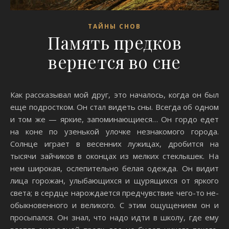
ТАЙНЫ СНОВ
Память предков
вернется во сне
Как рассказывал мой друг, это началось, когда он был
еще подростком. Он стал ви­деть сны. Всегда об одном
и том же — яркие, запоминаю­щиеcя… Он гордо едет
на коне по узенькой улочке незнакомого города.
Солнце играет в весенних лужицах, дробится на
тысячи зайчиков в оконцах из мел­ких стеклышек. На
нем широкая, ос­лепительно белая одежда. Он видит
лица горожан, улыбающихся и щуря­щихся от яркого
света; в сердце на­рождается предчувствие чего-то не­
обыкновенного и великого. С этим ощущением он и
просы­пался. Он знал, что надо идти в школу, где ему