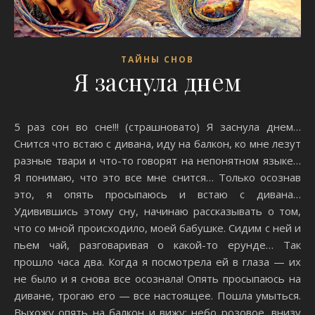
ТАЙНЫ СНОВ
Я заснула днем
5 раз сон во сне!!! (страшновато) Я заснула днем…
Снится что встаю с дивана, иду на балкон, ко мне лезут
разные твари и что-то говорят на непонятном языке…
Я понимаю, что это все мне снится… Только осознав
это, я опять просыпаюсь и встаю с дивана…
Удивившись этому сну, начинаю рассказывать о том,
что со мной происходило, моей бабушке. Сидим с ней и
пьем чай, разговаривая о какой-то ерунде… Так
прошло часа два. Когда я посмотрела ей в глаза — их
не было и я снова все осознала! Опять просыпаюсь на
диване, трогаю его — все настоящее. Пошла умыться.
Выхожу опять на балкон и вижу: небо розовое, внизу